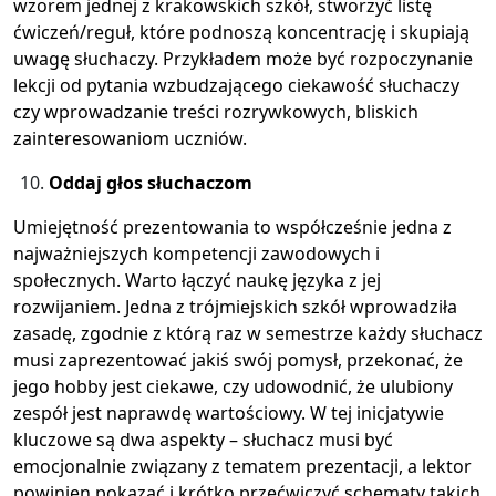
wzorem jednej z krakowskich szkół, stworzyć listę
ćwiczeń/reguł, które podnoszą koncentrację i skupiają
uwagę słuchaczy. Przykładem może być rozpoczynanie
lekcji od pytania wzbudzającego ciekawość słuchaczy
czy wprowadzanie treści rozrywkowych, bliskich
zainteresowaniom uczniów.
Oddaj głos słuchaczom
Umiejętność prezentowania to współcześnie jedna z
najważniejszych kompetencji zawodowych i
społecznych. Warto łączyć naukę języka z jej
rozwijaniem. Jedna z trójmiejskich szkół wprowadziła
zasadę, zgodnie z którą raz w semestrze każdy słuchacz
musi zaprezentować jakiś swój pomysł, przekonać, że
jego hobby jest ciekawe, czy udowodnić, że ulubiony
zespół jest naprawdę wartościowy. W tej inicjatywie
kluczowe są dwa aspekty – słuchacz musi być
emocjonalnie związany z tematem prezentacji, a lektor
powinien pokazać i krótko przećwiczyć schematy takich