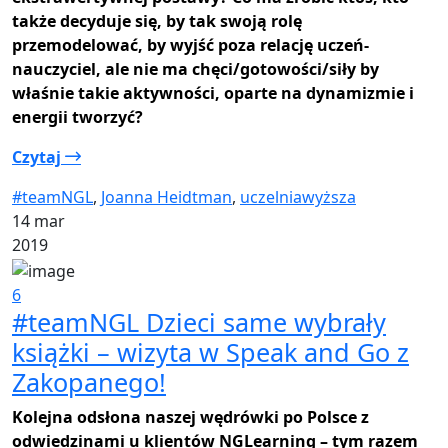
także decyduje się, by tak swoją rolę
przemodelować, by wyjść poza relację uczeń-
nauczyciel, ale nie ma chęci/gotowości/siły by
właśnie takie aktywności, oparte na dynamizmie i
energii tworzyć?
Czytaj
#teamNGL
,
Joanna Heidtman
,
uczelniawyższa
14 mar
2019
6
#teamNGL Dzieci same wybrały
książki – wizyta w Speak and Go z
Zakopanego!
Kolejna odsłona naszej wędrówki po Polsce z
odwiedzinami u klientów NGLearning – tym razem