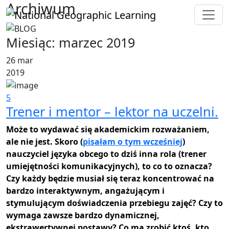
Archiwum
Miesiąc:
marzec 2019
26 mar
2019
5
Trener i mentor – lektor na uczelni.
Może to wydawać się akademickim rozważaniem,
ale nie jest. Skoro (
pisałam o tym wcześniej
)
nauczyciel języka obcego to dziś inna rola (trener
umiejętności komunikacyjnych), to co to oznacza?
Czy każdy będzie musiał się teraz koncentrować na
bardzo interaktywnym, angażującym i
stymulującym doświadczenia przebiegu zajęć? Czy to
wymaga zawsze bardzo dynamicznej,
ekstrawertywnej postawy? Co ma zrobić ktoś, kto