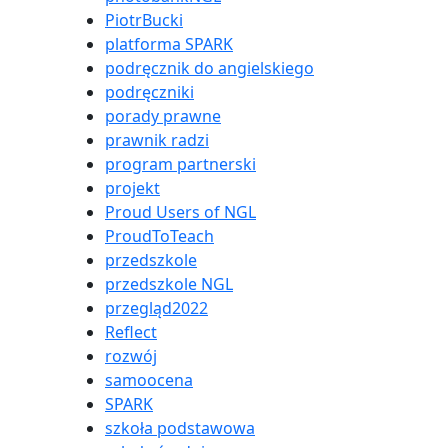
PiotrBucki
platforma SPARK
podręcznik do angielskiego
podręczniki
porady prawne
prawnik radzi
program partnerski
projekt
Proud Users of NGL
ProudToTeach
przedszkole
przedszkole NGL
przegląd2022
Reflect
rozwój
samoocena
SPARK
szkoła podstawowa