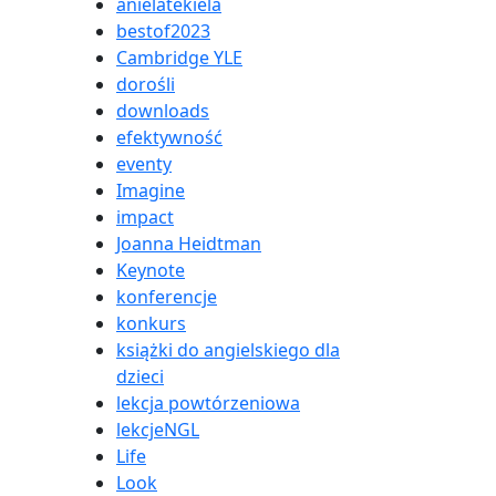
anielatekiela
bestof2023
Cambridge YLE
dorośli
downloads
efektywność
eventy
Imagine
impact
Joanna Heidtman
Keynote
konferencje
konkurs
książki do angielskiego dla
dzieci
lekcja powtórzeniowa
lekcjeNGL
Life
Look