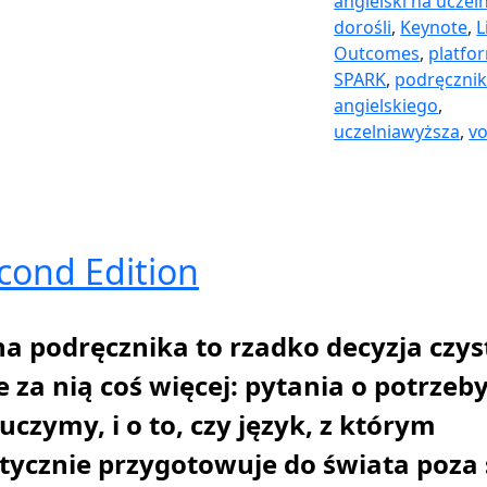
angielski na uczel
dorośli
,
Keynote
,
L
Outcomes
,
platfo
SPARK
,
podręcznik
angielskiego
,
uczelniawyższa
,
vo
cond Edition
a podręcznika to rzadko decyzja czys
 za nią coś więcej: pytania o potrzeb
uczymy, i o to, czy język, z którym
ktycznie przygotowuje do świata poza 