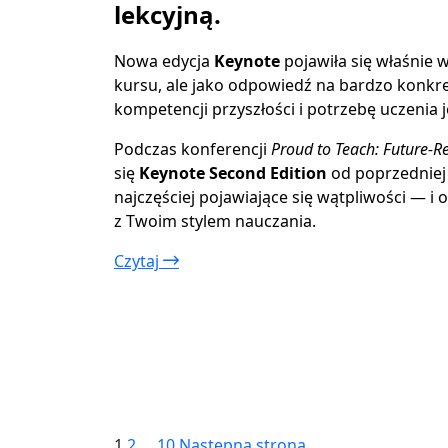
lekcyjną.
Nowa edycja
Keynote
pojawiła się właśnie
kursu, ale jako odpowiedź na bardzo konkret
kompetencji przyszłości i potrzebę uczenia 
Podczas konferencji
Proud to Teach: Future-Re
się
Keynote Second Edition
od poprzedniej 
najczęściej pojawiające się wątpliwości — i
z Twoim stylem nauczania.
Czytaj
Strona
Strona
Strona
1
2
…
10
Następna strona