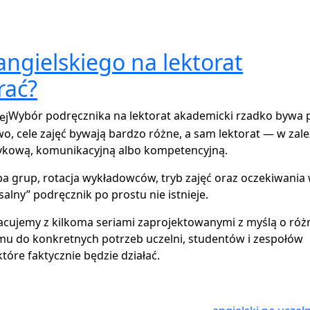
angielskiego na lektorat
rać?
Wybór podręcznika na lektorat akademicki rzadko bywa 
o, cele zajęć bywają bardzo różne, a sam lektorat — w zal
ęzykową, komunikacyjną albo kompetencyjną.
zba grup, rotacja wykładowców, tryb zajęć oraz oczekiwani
alny” podręcznik po prostu nie istnieje.
acujemy z kilkoma seriami zaprojektowanymi z myślą o róż
emu do konkretnych potrzeb uczelni, studentów i zespołów
óre faktycznie będzie działać.