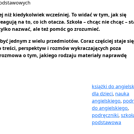
j niż kiedykolwiek wcześniej. To widać w tym, jak się
agują na to, co ich otacza. Szkoła – chcąc nie chcąc – st
tylko nazwać, ale też pomóc go zrozumieć.
yć jednym z wielu przedmiotów. Coraz częściej staje się
o treści, perspektyw i rozmów wykraczających poza
ię rozmowa o tym, jakiego rodzaju materiały naprawdę
książki do angiels
dla dzieci
,
nauka
angielskiego
,
podr
do angielskiego
,
podręczniki
,
szkoł
podstawowa