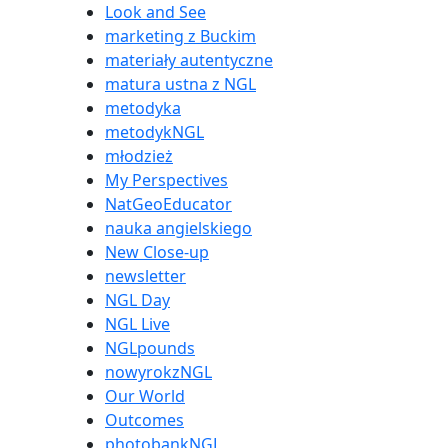
Look and See
marketing z Buckim
materiały autentyczne
matura ustna z NGL
metodyka
metodykNGL
młodzież
My Perspectives
NatGeoEducator
nauka angielskiego
New Close-up
newsletter
NGL Day
NGL Live
NGLpounds
nowyrokzNGL
Our World
Outcomes
photobankNGL