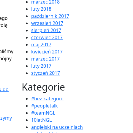
marzec 2018
luty 2018
październik 2017
nego
wrzesień 2017
rolę
sierpień 2017
czerwiec 2017
maj 2017
aliśmy
kwiecień 2017
spójny
marzec 2017
luty 2017
styczeń 2017
Kategorie
k do
#bez kategorii
#peopletalk
#teamNGL
czymy
10latNGL
angielski na uczelniach