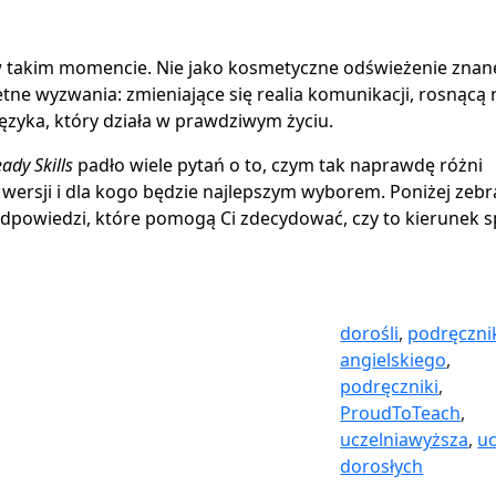
 w takim momencie. Nie jako kosmetyczne odświeżenie zna
ne wyzwania: zmieniające się realia komunikacji, rosnącą 
języka, który działa w prawdziwym życiu.
ady Skills
padło wiele pytań o to, czym tak naprawdę różni
wersji i dla kogo będzie najlepszym wyborem. Poniżej zebr
 odpowiedzi, które pomogą Ci zdecydować, czy to kierunek 
dorośli
,
podręczni
angielskiego
,
podręczniki
,
ProudToTeach
,
uczelniawyższa
,
u
dorosłych