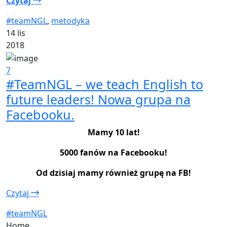
Czytaj
#teamNGL
,
metodyka
14 lis
2018
7
#TeamNGL – we teach English to
future leaders! Nowa grupa na
Facebooku.
Mamy 10 lat!
5000 fanów na Facebooku!
Od dzisiaj mamy również grupę na FB!
Czytaj
#teamNGL
Home