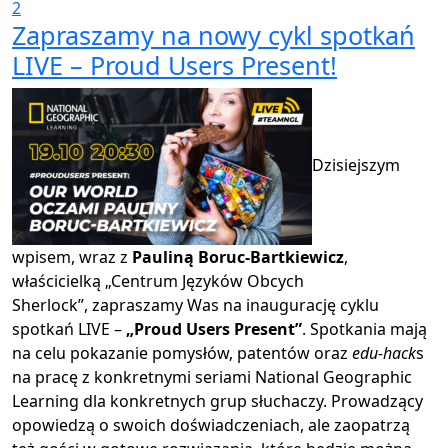
2
Zapraszamy na nowy cykl spotkań
LIVE – Proud Users Present!
Dzisiejszym
wpisem, wraz z
Pauliną Boruc-Bartkiewicz
,
właścicielką „Centrum Języków Obcych
Sherlock”,
zapraszamy Was na inaugurację cyklu
spotkań LIVE –
„Proud Users Present”
. Spotkania mają
na celu pokazanie pomysłów, patentów oraz
edu-hack
s
na pracę z konkretnymi seriami National Geographic
Learning dla konkretnych grup słuchaczy. Prowadzący
opowiedzą o swoich doświadczeniach, ale zaopatrzą