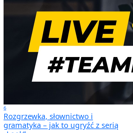
6
Rozgrzewka, słownictwo i
gramatyka – jak to ugryźć z serią