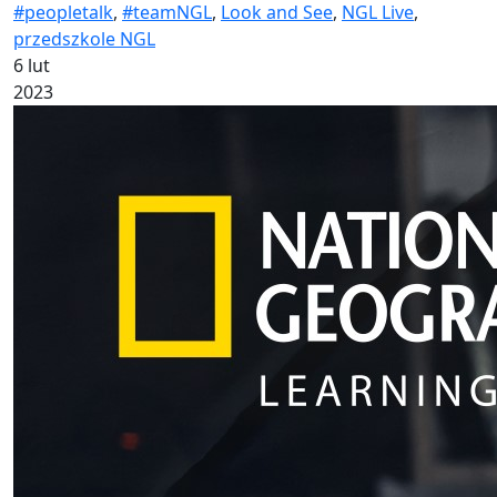
#peopletalk
,
#teamNGL
,
Look and See
,
NGL Live
,
przedszkole NGL
6 lut
2023