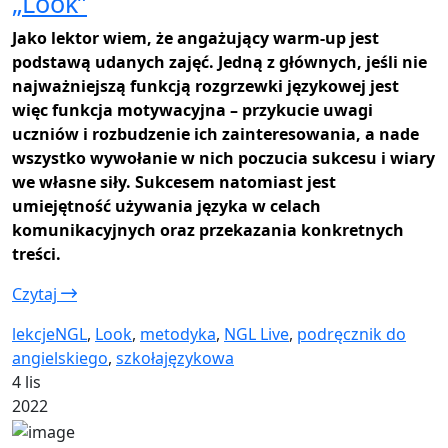
„Look”
Jako lektor wiem, że angażujący warm-up jest
podstawą udanych zajęć. Jedną z głównych, jeśli nie
najważniejszą funkcją rozgrzewki językowej jest
więc funkcja motywacyjna – przykucie uwagi
uczniów i rozbudzenie ich zainteresowania, a nade
wszystko wywołanie w nich poczucia sukcesu i wiary
we własne siły. Sukcesem natomiast jest
umiejętność używania języka w celach
komunikacyjnych oraz przekazania konkretnych
treści.
Czytaj
lekcjeNGL
,
Look
,
metodyka
,
NGL Live
,
podręcznik do
angielskiego
,
szkołajęzykowa
4 lis
2022