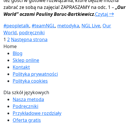
też gości w gotowe rozwiązania, które będzie można
zabrać ze sobą na zajęcia! ZAPRASZAMY na odc. 1 –
„Our
World” oczami Pauliny Boruc-Bartkiewicz
.
Czytaj
#peopletalk
,
#teamNGL
,
metodyka
,
NGL Live
,
Our
World
,
podręczniki
Stronicowanie
Strona
Strona
1
2
Następna strona
Home
wpisów
Blog
Sklep online
Kontakt
Polityka prywatności
Polityka cookies
Dla szkół językowych
Nasza metoda
Podręczniki
Przykładowe rozdziały
Oferta gratis