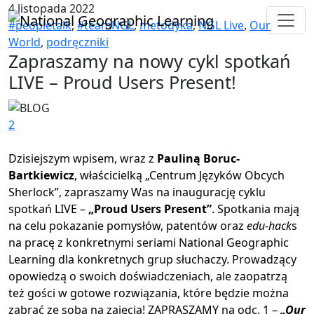
4 listopada 2022
#peopletalk
,
#teamNGL
,
metodyka
,
NGL Live
,
Our
World
,
podręczniki
Zapraszamy na nowy cykl spotkań
LIVE – Proud Users Present!
2
Dzisiejszym wpisem, wraz z
Pauliną Boruc-
Bartkiewicz
, właścicielką „Centrum Języków Obcych
Sherlock”,
zapraszamy Was na inaugurację cyklu
spotkań LIVE –
„Proud Users Present”
. Spotkania mają
na celu pokazanie pomysłów, patentów oraz
edu-hack
s
na pracę z konkretnymi seriami National Geographic
Learning dla konkretnych grup słuchaczy. Prowadzący
opowiedzą o swoich doświadczeniach, ale zaopatrzą
też gości w gotowe rozwiązania, które będzie można
zabrać ze sobą na zajęcia! ZAPRASZAMY na odc. 1 –
„Our