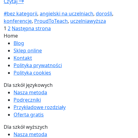
Czytaj
#bez kategorii
,
angielski na uczelniach
,
dorośli
,
konferencje
,
ProudToTeach
,
uczelniawyższa
Stronicowanie
Strona
Strona
1
2
Następna strona
Home
wpisów
Blog
Sklep online
Kontakt
Polityka prywatności
Polityka cookies
Dla szkół językowych
Nasza metoda
Podręczniki
Przykładowe rozdziały
Oferta gratis
Dla szkół wyższych
Nasza metoda