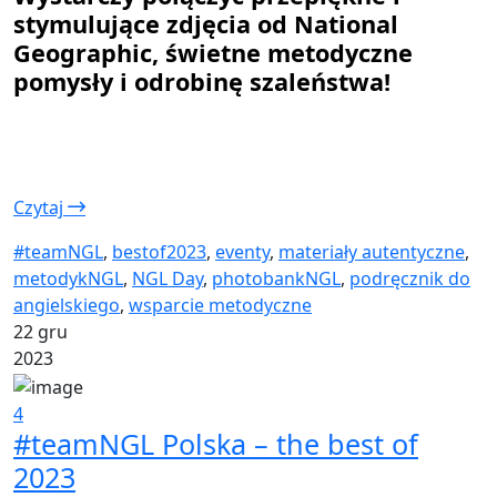
stymulujące zdjęcia od National
Geographic, świetne metodyczne
pomysły i odrobinę szaleństwa!
Czytaj
#teamNGL
,
bestof2023
,
eventy
,
materiały autentyczne
,
metodykNGL
,
NGL Day
,
photobankNGL
,
podręcznik do
angielskiego
,
wsparcie metodyczne
22 gru
2023
4
#teamNGL Polska – the best of
2023