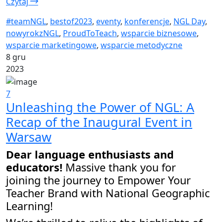
Czytaj
#teamNGL
,
bestof2023
,
eventy
,
konferencje
,
NGL Day
,
nowyrokzNGL
,
ProudToTeach
,
wsparcie biznesowe
,
wsparcie marketingowe
,
wsparcie metodyczne
8 gru
2023
7
Unleashing the Power of NGL: A
Recap of the Inaugural Event in
Warsaw
Dear language enthusiasts and
educators!
Massive thank you for
joining the journey to Empower Your
Teacher Brand with National Geographic
Learning!