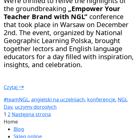
We’re thrilled to relive the highlights of
the groundbreaking
„Empower Your
Teacher Brand with NGL”
conference
that took place in Warsaw on December
2nd. The event, organized by National
Geographic Learning Polska, brought
together lectors and English language
educators for a day filled with inspiration,
insights, and celebration.
Czytaj
#teamNGL
,
angielski na uczelniach
,
konferencje
,
NGL
Day
,
uczymy dorosłych
Stronicowanie
Strona
Strona
1
2
Następna strona
Home
wpisów
Blog
Sklep online