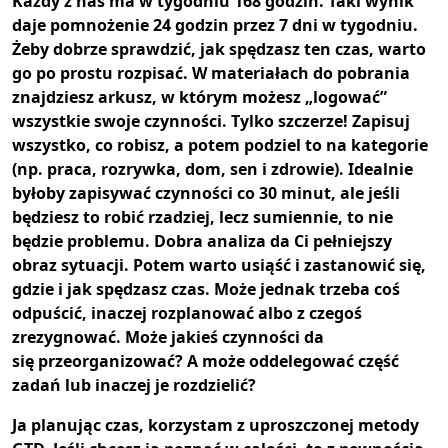
Każdy z nas ma w tygodniu 168 godzin. Taki wynik
daje pomnożenie 24 godzin przez 7 dni w tygodniu.
Żeby dobrze sprawdzić, jak spędzasz ten czas, warto
go po prostu rozpisać. W materiałach do pobrania
znajdziesz arkusz, w którym możesz „logować”
wszystkie swoje czynności. Tylko szczerze! Zapisuj
wszystko, co robisz, a potem podziel to na kategorie
(np. praca, rozrywka, dom, sen i zdrowie). Idealnie
byłoby zapisywać czynności co 30 minut, ale jeśli
będziesz to robić rzadziej, lecz sumiennie, to nie
będzie problemu. Dobra analiza da Ci pełniejszy
obraz sytuacji. Potem warto usiąść i zastanowić się,
gdzie i jak spędzasz czas. Może jednak trzeba coś
odpuścić, inaczej rozplanować albo z czegoś
zrezygnować. Może jakieś czynności da
się przeorganizować? A może oddelegować część
zadań lub inaczej je rozdzielić?
Ja planując czas, korzystam z uproszczonej metody