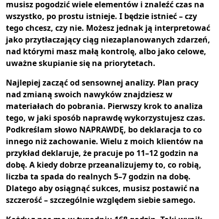
musisz pogodzić wiele elementów i znaleźć czas na
wszystko, po prostu istnieje. I będzie istnieć – czy
tego chcesz, czy nie. Możesz jednak ją interpretować
jako przytłaczający ciąg niezaplanowanych zdarzeń,
nad którymi masz małą kontrolę, albo jako celowe,
uważne skupianie się na priorytetach.
Najlepiej zacząć od sensownej analizy. Plan pracy
nad zmianą swoich nawyków znajdziesz w
materiałach do pobrania. Pierwszy krok to analiza
tego, w jaki sposób naprawdę wykorzystujesz czas.
Podkreślam słowo NAPRAWDĘ, bo deklaracja to co
innego niż zachowanie. Wielu z moich klientów na
przykład deklaruje, że pracuje po 11–12 godzin na
dobę. A kiedy dobrze przeanalizujemy to, co robią,
liczba ta spada do realnych 5–7 godzin na dobę.
Dlatego aby osiągnąć sukces, musisz postawić na
szczerość – szczególnie względem siebie samego.