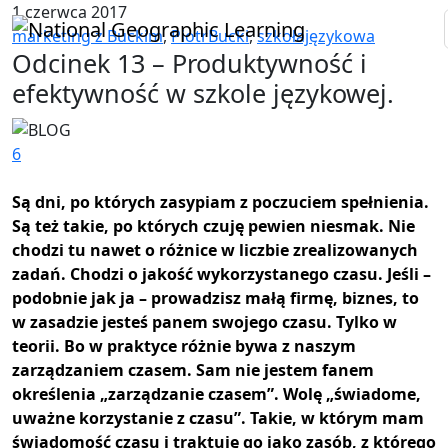
1 czerwca 2017
marketing z Buckim
,
PiotrBucki
,
szkołajęzykowa
Odcinek 13 – Produktywność i
efektywność w szkole językowej.
6
Są dni, po których zasypiam z poczuciem spełnienia.
Są też takie, po których czuję pewien niesmak. Nie
chodzi tu nawet o różnice w liczbie zrealizowanych
zadań. Chodzi o jakość wykorzystanego czasu. Jeśli –
podobnie jak ja – prowadzisz małą firmę, biznes, to
w zasadzie jesteś panem swojego czasu. Tylko w
teorii. Bo w praktyce różnie bywa z naszym
zarządzaniem czasem. Sam nie jestem fanem
określenia „zarządzanie czasem”. Wolę „świadome,
uważne korzystanie z czasu”. Takie, w którym mam
świadomość czasu i traktuję go jako zasób, z którego