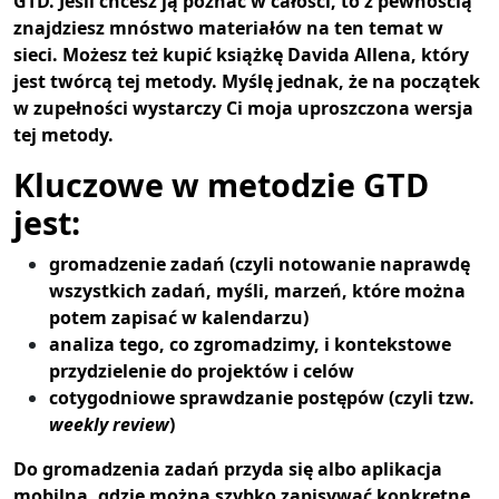
GTD. Jeśli chcesz ją poznać w całości, to z pewnością
znajdziesz mnóstwo materiałów na ten temat w
sieci. Możesz też kupić książkę Davida Allena, który
jest twórcą tej metody. Myślę jednak, że na początek
w zupełności wystarczy Ci moja uproszczona wersja
tej metody.
Kluczowe w metodzie GTD
jest:
gromadzenie zadań (czyli notowanie naprawdę
wszystkich zadań, myśli, marzeń, które można
potem zapisać w kalendarzu)
analiza tego, co zgromadzimy, i kontekstowe
przydzielenie do projektów i celów
cotygodniowe sprawdzanie postępów (czyli tzw.
weekly review
)
Do gromadzenia zadań przyda się albo aplikacja
mobilna, gdzie można szybko zapisywać konkretne