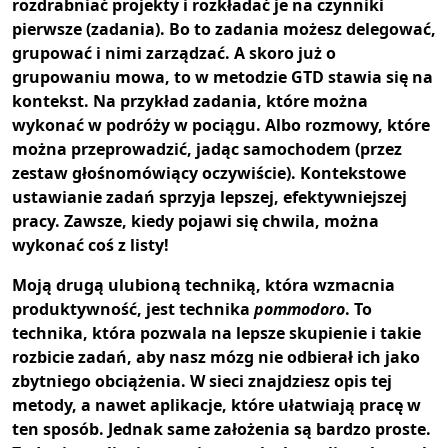
rozdrabniać projekty i rozkładać je na czynniki
pierwsze (zadania). Bo to zadania możesz delegować,
grupować i nimi zarządzać. A skoro już o
grupowaniu mowa, to w metodzie GTD stawia się na
kontekst. Na przykład zadania, które można
wykonać w podróży w pociągu. Albo rozmowy, które
można przeprowadzić, jadąc samochodem (przez
zestaw głośnomówiący oczywiście). Kontekstowe
ustawianie zadań sprzyja lepszej, efektywniejszej
pracy. Zawsze, kiedy pojawi się chwila, można
wykonać coś z listy!
Moją drugą ulubioną techniką, która wzmacnia
produktywność, jest technika
pommodoro
. To
technika, która pozwala na lepsze skupienie i takie
rozbicie zadań, aby nasz mózg nie odbierał ich jako
zbytniego obciążenia. W sieci znajdziesz opis tej
metody, a nawet aplikacje, które ułatwiają pracę w
ten sposób. Jednak same założenia są bardzo proste.