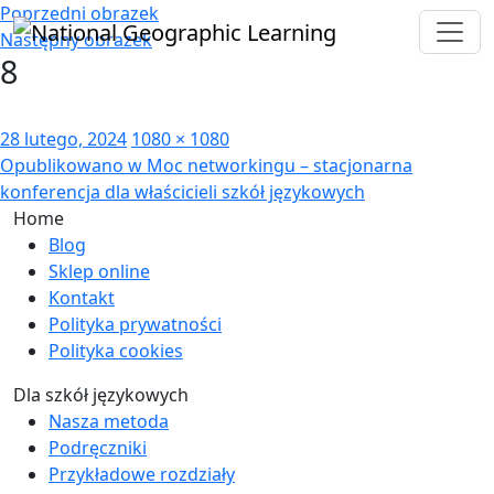
Poprzedni obrazek
Następny obrazek
8
Opublikowano
Pełny
28 lutego, 2024
1080 × 1080
Nawigacja
rozmiar
Opublikowano w
Moc networkingu – stacjonarna
konferencja dla właścicieli szkół językowych
wpisu
Home
Blog
Sklep online
Kontakt
Polityka prywatności
Polityka cookies
Dla szkół językowych
Nasza metoda
Podręczniki
Przykładowe rozdziały