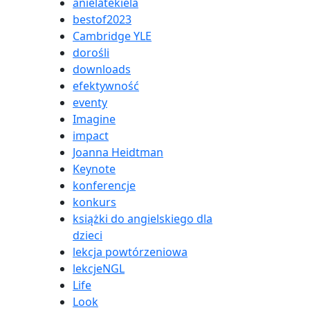
anielatekiela
bestof2023
Cambridge YLE
dorośli
downloads
efektywność
eventy
Imagine
impact
Joanna Heidtman
Keynote
konferencje
konkurs
książki do angielskiego dla
dzieci
lekcja powtórzeniowa
lekcjeNGL
Life
Look