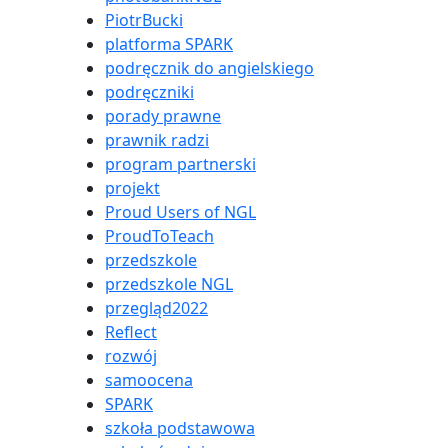
PiotrBucki
platforma SPARK
podręcznik do angielskiego
podręczniki
porady prawne
prawnik radzi
program partnerski
projekt
Proud Users of NGL
ProudToTeach
przedszkole
przedszkole NGL
przegląd2022
Reflect
rozwój
samoocena
SPARK
szkoła podstawowa