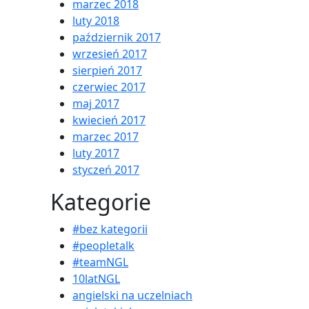
marzec 2018
luty 2018
październik 2017
wrzesień 2017
sierpień 2017
czerwiec 2017
maj 2017
kwiecień 2017
marzec 2017
luty 2017
styczeń 2017
Kategorie
#bez kategorii
#peopletalk
#teamNGL
10latNGL
angielski na uczelniach