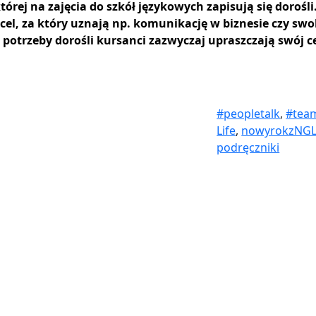
tórej na zajęcia do szkół językowych zapisują się dorośli
cel, za który uznają np. komunikację w biznesie czy sw
potrzeby dorośli kursanci zazwyczaj upraszczają swój ce
#peopletalk
,
#tea
Life
,
nowyrokzNG
podręczniki