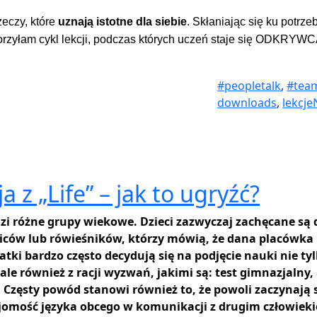
zeczy, które
uznają istotne dla siebie
. Skłaniając się ku potrz
orzyłam cykl lekcji, podczas których uczeń staje się ODKRYW
#peopletalk
,
#tea
downloads
,
lekcj
z „Life” – jak to ugryźć?
zi różne grupy wiekowe. Dzieci zazwyczaj zachęcane są 
dziców lub rówieśników, którzy mówią, że dana placówka
tki bardzo często decydują się na podjęcie nauki nie ty
ale również z racji wyzwań, jakimi są: test gimnazjalny,
 Częsty powód stanowi również to, że powoli zaczynają 
ajomość języka obcego w komunikacji z drugim człowiek