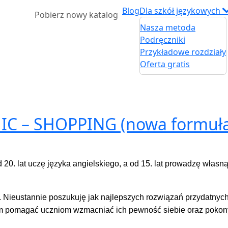
Blog
Dla szkół językowych
Pobierz nowy katalog
Nasza metoda
Podręczniki
Przykładowe rozdziały
Oferta gratis
C – SHOPPING (nowa formuł
d 20. lat uczę języka angielskiego, a od 15. lat prowadzę własn
 Nieustannie poszukuję jak najlepszych rozwiązań przydatnyc
ym pomagać uczniom wzmacniać ich pewność siebie oraz poko