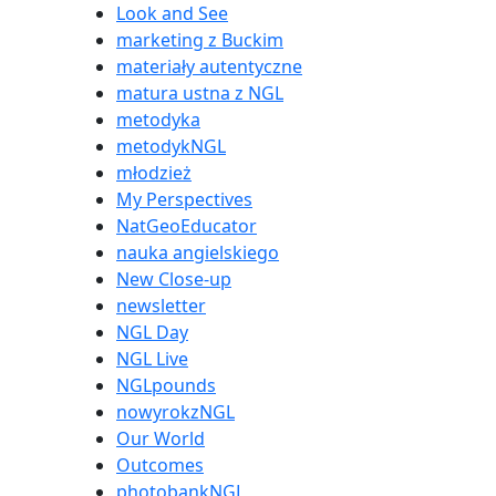
Look and See
marketing z Buckim
materiały autentyczne
matura ustna z NGL
metodyka
metodykNGL
młodzież
My Perspectives
NatGeoEducator
nauka angielskiego
New Close-up
newsletter
NGL Day
NGL Live
NGLpounds
nowyrokzNGL
Our World
Outcomes
photobankNGL