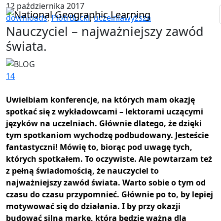
12 października 2017
downloads
,
PiotrBucki
,
uczelniawyższa
Nauczyciel – najważniejszy zawód
świata.
14
Uwielbiam konferencje, na których mam okazję
spotkać się z wykładowcami – lektorami uczącymi
języków na uczelniach. Głównie dlatego, że dzięki
tym spotkaniom wychodzę podbudowany. Jesteście
fantastyczni! Mówię to, biorąc pod uwagę tych,
których spotkałem. To oczywiste. Ale powtarzam też
z pełną świadomością, że nauczyciel to
najważniejszy zawód świata. Warto sobie o tym od
czasu do czasu przypomnieć. Głównie po to, by lepiej
motywować się do działania. I by przy okazji
budować silną markę, która będzie ważna dla