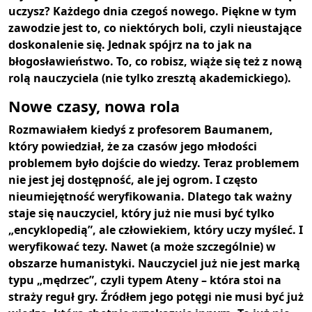
uczysz? Każdego dnia czegoś nowego. Piękne w tym
zawodzie jest to, co niektórych boli, czyli nieustające
doskonalenie się. Jednak spójrz na to jak na
błogosławieństwo. To, co robisz, wiąże się też z nową
rolą nauczyciela (nie tylko zresztą akademickiego).
Nowe czasy, nowa rola
Rozmawiałem kiedyś z profesorem Baumanem,
który powiedział, że za czasów jego młodości
problemem było dojście do wiedzy. Teraz problemem
nie jest jej dostępność, ale jej ogrom. I często
nieumiejętność weryfikowania. Dlatego tak ważny
staje się nauczyciel, który już nie musi być tylko
„encyklopedią”, ale człowiekiem, który uczy myśleć. I
weryfikować tezy. Nawet (a może szczególnie) w
obszarze humanistyki. Nauczyciel już nie jest marką
typu „mędrzec”, czyli typem Ateny – która stoi na
straży reguł gry. Źródłem jego potęgi nie musi być już