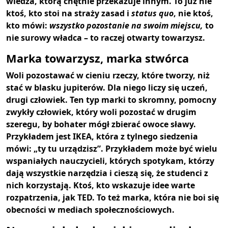
wiedza, którą chętnie przekazuje innym. To już nie
ktoś, kto stoi na straży zasad i
status quo
, nie ktoś,
kto mówi:
wszystko pozostanie na swoim miejscu,
to
nie surowy władca – to raczej otwarty towarzysz.
Marka towarzysz, marka stwórca
Woli pozostawać w cieniu rzeczy, które tworzy, niż
stać w blasku jupiterów. Dla niego liczy się uczeń,
drugi człowiek. Ten typ marki to skromny, pomocny
zwykły człowiek, który woli pozostać w drugim
szeregu, by bohater mógł zbierać owoce sławy.
Przykładem jest IKEA, która z tylnego siedzenia
mówi: „ty tu urządzisz”. Przykładem może być wielu
wspaniałych nauczycieli, których spotykam, którzy
dają wszystkie narzędzia i cieszą się, że studenci z
nich korzystają. Ktoś, kto wskazuje idee warte
rozpatrzenia, jak TED. To też marka, która nie boi się
obecności w mediach społecznościowych.