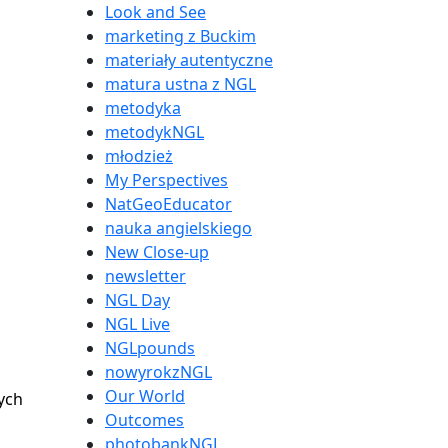
Look and See
marketing z Buckim
materiały autentyczne
matura ustna z NGL
metodyka
metodykNGL
młodzież
My Perspectives
NatGeoEducator
nauka angielskiego
New Close-up
newsletter
NGL Day
NGL Live
NGLpounds
nowyrokzNGL
Our World
ych
Outcomes
photobankNGL