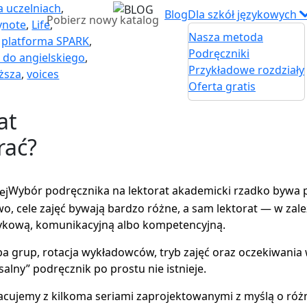
a uczelniach
,
Blog
Dla szkół językowych
Pobierz nowy katalog
ynote
,
Life
,
Nasza metoda
,
platforma SPARK
,
Podręczniki
 do angielskiego
,
Przykładowe rozdziały
ższa
,
voices
Oferta gratis
at
rać?
Wybór podręcznika na lektorat akademicki rzadko bywa 
o, cele zajęć bywają bardzo różne, a sam lektorat — w zal
ęzykową, komunikacyjną albo kompetencyjną.
zba grup, rotacja wykładowców, tryb zajęć oraz oczekiwani
alny” podręcznik po prostu nie istnieje.
acujemy z kilkoma seriami zaprojektowanymi z myślą o róż