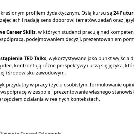
określonym profilem dydaktycznym. Osią kursu są
24 Futur
 zajęciach i nadają sens doborowi tematów, zadań oraz języ
we Career Skills
, w których studenci pracują nad kompeten
 współpracą, podejmowaniem decyzji, prezentowaniem pom
stąpienia TED Talks
, wykorzystywane jako punkt wyjścia 
ją idee, konfrontują różne perspektywy i uczą się języka, któ
znej i środowisku zawodowym.
k przydatny w pracy i życiu osobistym: formułowanie opini
, współpracę w zespole i prezentowanie własnego stanowis
narzędziem działania w realnych kontekstach.