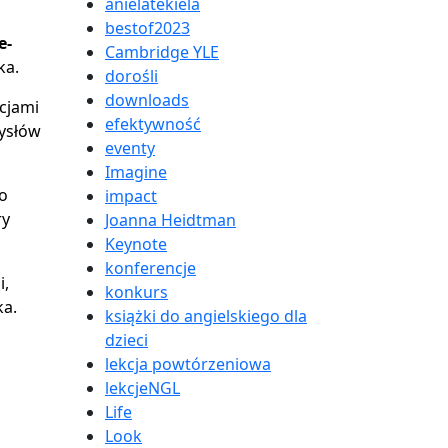
anielatekiela
bestof2023
e-
Cambridge YLE
ka.
dorośli
downloads
cjami
efektywność
ysłów
eventy
Imagine
do
impact
ry
Joanna Heidtman
Keynote
konferencje
i,
konkurs
ka.
książki do angielskiego dla
dzieci
lekcja powtórzeniowa
lekcjeNGL
Life
Look