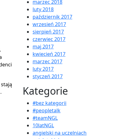
marzec 2018
luty 2018
październik 2017
wrzesień 2017
sierpień 2017
czerwiec 2017
maj 2017
.
kwiecień 2017
a
marzec 2017
denci
luty 2017
styczeń 2017
 stają
Kategorie
.
#bez kategorii
#peopletalk
#teamNGL
10latNGL
angielski na uczelniach