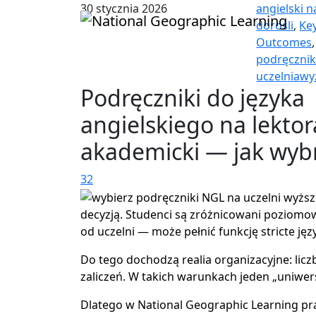
30 stycznia 2026
angielski n
dorośli
,
Ke
Outcomes
podręcznik
uczelniawy
Podręczniki do języka
angielskiego na lektor
akademicki — jak wyb
32
decyzją. Studenci są zróżnicowani poziomow
od uczelni — może pełnić funkcję stricte j
Do tego dochodzą realia organizacyjne: lic
zaliczeń. W takich warunkach jeden „uniwers
Dlatego w National Geographic Learning pr