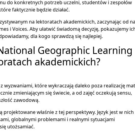
emu do konkretnych potrzeb uczelni, studentów i zespołów
óre faktycznie będzie działać.
zystywanym na lektoratach akademickich, zaczynając od na
mes i Voices. Aby ułatwić świadomą decyzję, pokazujemy ic
dpowiadamy, dla kogo sprawdzą się najlepiej.
National Geographic Learning
toratach akademickich?
 z wyzwaniami, które wykraczają daleko poza realizację mat
znie zmieniającym się świecie, a od zajęć oczekują sensu,
yszłość zawodową.
 projektowane właśnie z tej perspektywy. Język jest w nich
ami, globalnymi problemami i realnymi sytuacjami
się utożsamiać.