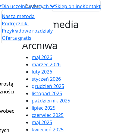
Dla uczelni wyższych
Sklep online
Kontakt
Nasza metoda
Social media
Podręczniki
Przykładowe rozdziały
Oferta gratis
Archiwa
maj 2026
marzec 2026
luty 2026
styczeń 2026
prostą
grudzień 2025
eżności
listopad 2025
październik 2025
lipiec 2025
a wobec
czerwiec 2025
maj 2025
kwiecień 2025
nych