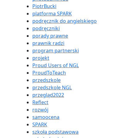
PiotrBucki
platforma SPARK
podręcznik do angielskiego
podręczniki
porady prawne
prawnik radzi
program partnerski
projekt
Proud Users of NGL
ProudToTeach
przedszkole
przedszkole NGL
przegląd2022
Reflect
rozwój
samoocena
SPARK
szkoła podstawowa