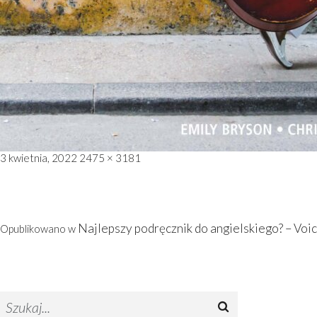
Opublikowano
Pełny
3 kwietnia, 2022
2475 × 3181
rozmiar
Nawigacja
Najlepszy podręcznik do angielskiego? – Voi
Opublikowano w
wpisu