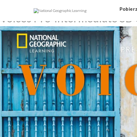
Poprzedni obrazek
Następny obrazek
Pobier
Voices Pre-intermediate SB