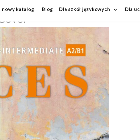
z nowy katalog
Blog
Dla szkół językowych
Dla u
 Cover