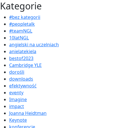
Kategorie
#bez kategorii
#peopletalk
#teamNGL
10latNGL
angielski na uczelniach
anielatekiela
bestof2023
Cambridge YLE
dorośli
downloads
efektywność
eventy
Imagine
impact
Joanna Heidtman
Keynote
konferencje