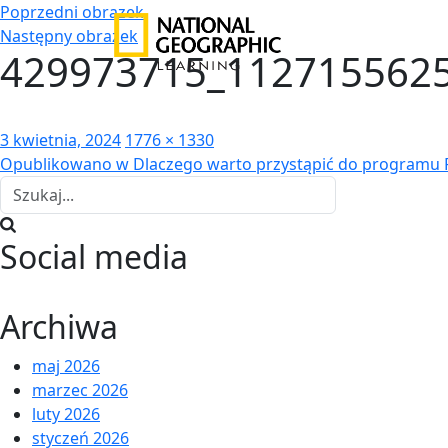
Poprzedni obrazek
Następny obrazek
429973715_112715562
Opublikowano
Pełny
3 kwietnia, 2024
1776 × 1330
Nawigacja
rozmiar
Opublikowano w
Dlaczego warto przystąpić do programu
wpisu
Social media
Archiwa
maj 2026
marzec 2026
luty 2026
styczeń 2026