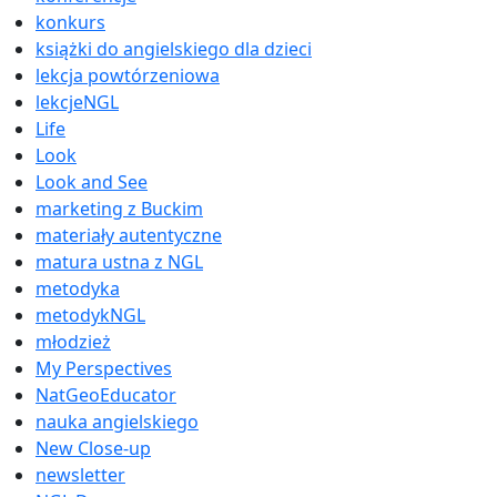
konkurs
książki do angielskiego dla dzieci
lekcja powtórzeniowa
lekcjeNGL
Life
Look
Look and See
marketing z Buckim
materiały autentyczne
matura ustna z NGL
metodyka
metodykNGL
młodzież
My Perspectives
NatGeoEducator
nauka angielskiego
New Close-up
newsletter