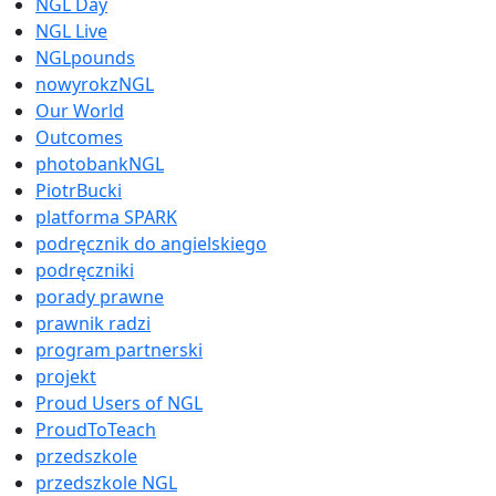
NGL Day
NGL Live
NGLpounds
nowyrokzNGL
Our World
Outcomes
photobankNGL
PiotrBucki
platforma SPARK
podręcznik do angielskiego
podręczniki
porady prawne
prawnik radzi
program partnerski
projekt
Proud Users of NGL
ProudToTeach
przedszkole
przedszkole NGL