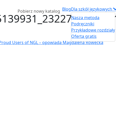
Blog
Dla szkół językowych
Pobierz nowy katalog
5139931_232270433169
Nasza metoda
Podręczniki
Przykładowe rozdziały
Oferta gratis
 Proud Users of NGL – opowiada Magdalena Rowecka